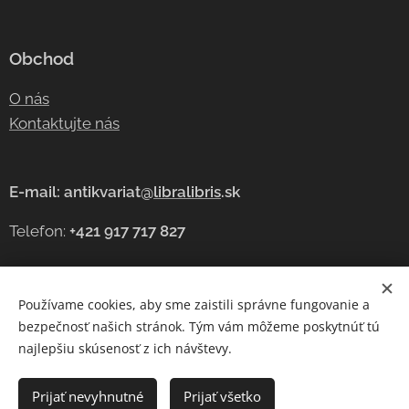
Obchod
O nás
Kontaktujte nás
E-mail: antikvariat@
libralibris
.sk
Telefon:
+421 917 717 827
Používame cookies, aby sme zaistili správne fungovanie a
Cookies
bezpečnosť našich stránok. Tým vám môžeme poskytnúť tú
najlepšiu skúsenosť z ich návštevy.
Jazyky
Čeština
Slovenčina
English
Prijať nevyhnutné
Prijať všetko