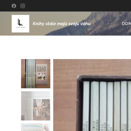
Knihy stále majú svoju váhu
DO