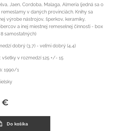
elva, Jaen, Cordoba, Malaga, Almeria (jedná sa o
 remeslamy v daných provinciách. Knihy sa
ej výrobe nástrojov, šperkov, keramiky,
bercov a inej miestnej remeselnej činnosti - box
 8 samostatných)
medzí dobrý (3,7) - veľmi dobrý (4,4)
: všetky v rozmedzí 125 +/- 15
a: 1990/1
ielsky
€
Do košíka