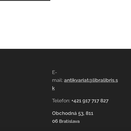
E-
mail:
antikvariat@libralibris.s
k
Telefon:
+421 917 717 827
Obchodná 53, 811
06
Bratislava