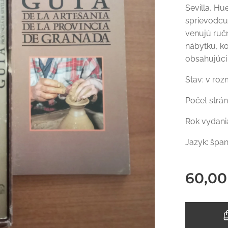
Sevilla, Hu
sprievodcu
venujú ručn
nábytku, ko
obsahujúci
Stav: v roz
Počet strán
Rok vydani
Jazyk: špan
60,00