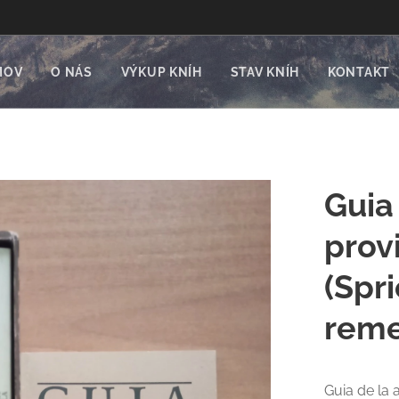
MOV
O NÁS
VÝKUP KNÍH
STAV KNÍH
KONTAKT
Guia
provi
(Spr
reme
Guia de la 