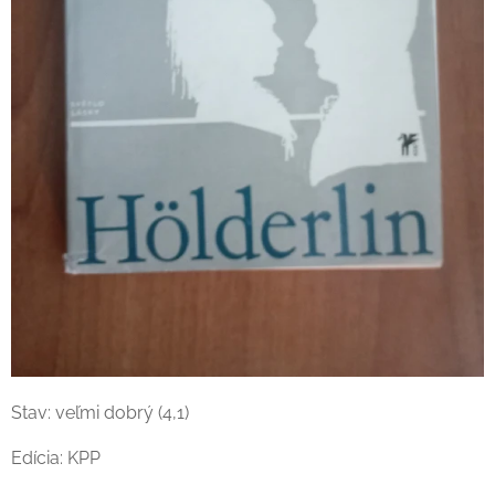
Stav: veľmi dobrý (4,1)
Edícia: KPP