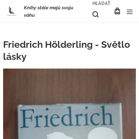
HĽADAŤ
Knihy stále majú svoju
váhu
Friedrich Hölderling - Světlo
lásky