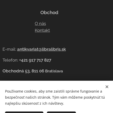
Obchod
O nás
Kontakt
E-mail:
antikvariat@libralibris.sk
Telefon:
+421 917 717 827
Obchodná 53, 811 06
Bratislava
Používame cookies, aby sme zaistili správne fungovanie a
Cookies
bezpečnosť našich stránok. Tým vám môžeme poskytnúť tú
najlepšiu skúsenosť z ich návštevy.
Jazyky
Čeština
Slovenčina
English