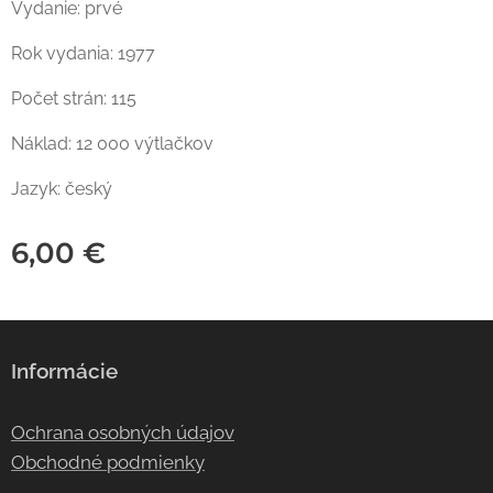
Vydanie: prvé
Rok vydania: 1977
Počet strán: 115
Náklad: 12 000 výtlačkov
Jazyk: český
6,00
€
Informácie
Ochrana osobných údajov
Obchodné podmienky