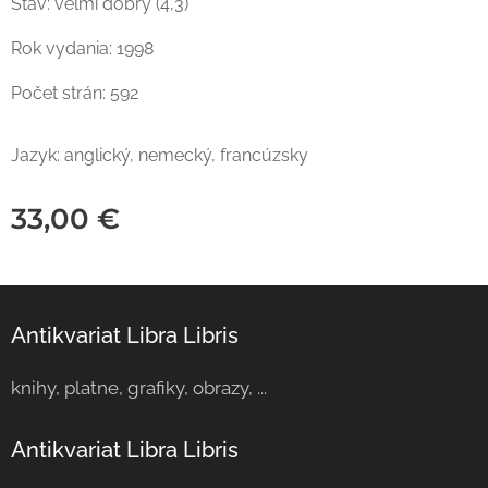
Stav: veľmi dobrý (4,3)
Rok vydania: 1998
Počet strán: 592
Jazyk: anglický, nemecký, francúzsky
33,00
€
Antikvariat Libra Libris
knihy, platne, grafiky, obrazy, ...
Antikvariat Libra Libris