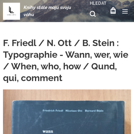
HLEDAT
Knihy stále majú svoju
váhu
F. Friedl / N. Ott / B. Stein :
Typographie - Wann, wer, wie
/ When, who, how / Qund,
qui, comment