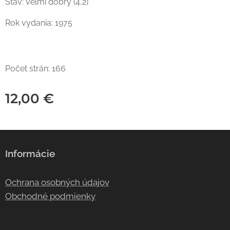
Stav: veľmi dobrý (4,2)
Rok vydania: 1975
Počet strán: 166
12,00
€
Informácie
Ochrana osobných údajov
Obchodné podmienky