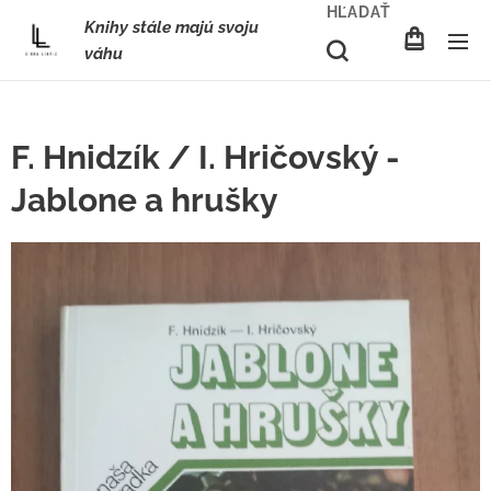
HĽADAŤ
Knihy stále majú svoju
váhu
F. Hnidzík / I. Hričovský -
Jablone a hrušky