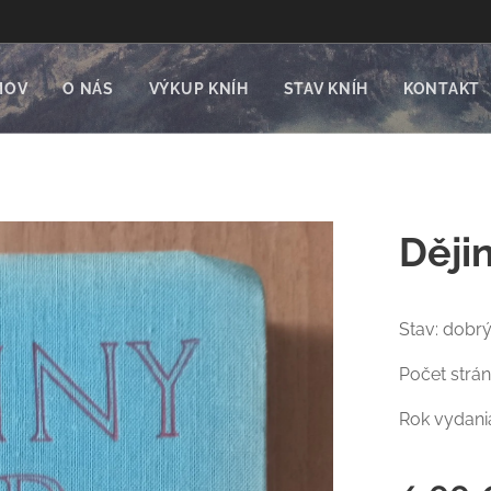
MOV
O NÁS
VÝKUP KNÍH
STAV KNÍH
KONTAKT
Ději
Stav: dobrý 
Počet strán
Rok vydani