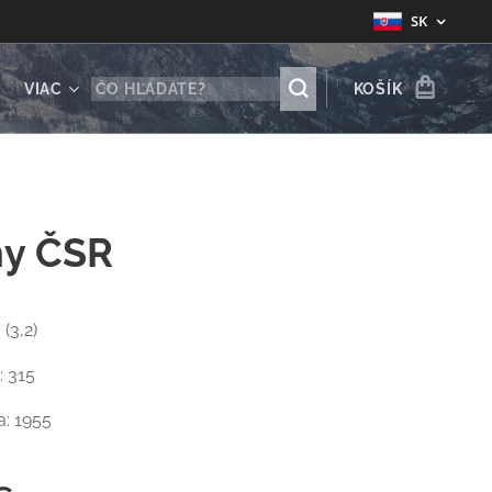
SK
VIAC
KOŠÍK
ny ČSR
(3,2)
: 315
a: 1955