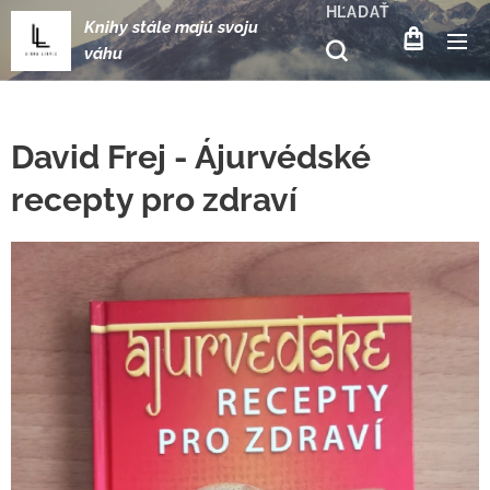
HĽADAŤ
Knihy stále majú svoju
váhu
David Frej - Ájurvédské
recepty pro zdraví