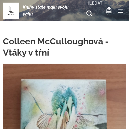
HLEDAT
Knihy stále majú svoju
váhu
Colleen McCulloughová -
Vtáky v tŕní