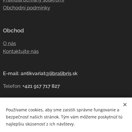
Obchodní podmínky
Obchod
O nás
Kontaktujte nás
E-mail: antikvariat@
libralibris
.sk
Telefon:
+421 917 717 827
Používame cookies, aby sme zaistili správne fungovanie a
Cookies
bezpečnosť našich stránok. Tým vám môžeme poskytnúť tú
najlepšiu skúsenosť z ich návštevy.
Jazyky