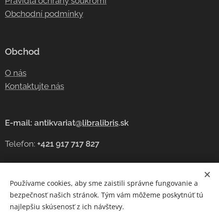
Pravidla ochrany soukromí
Obchodní podmínky
Obchod
O nás
Kontaktujte nás
E-mail: antikvariat@
libralibris
.sk
Telefon:
+421 917 717 827
Používame cookies, aby sme zaistili správne fungovanie a
Cookies
bezpečnosť našich stránok. Tým vám môžeme poskytnúť tú
najlepšiu skúsenosť z ich návštevy.
Jazyky