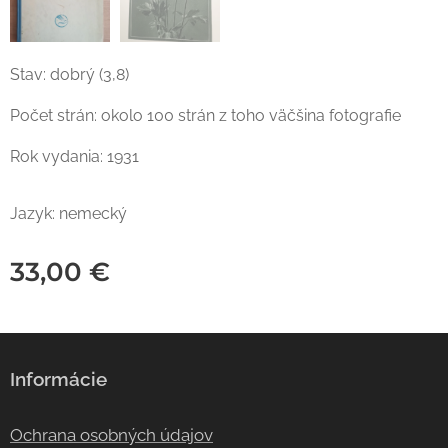
Stav: dobrý (3,8)
Počet strán: okolo 100 strán z toho väčšina fotografie
Rok vydania: 1931
Jazyk: nemecký
33,00
€
Informácie
Ochrana osobných údajov