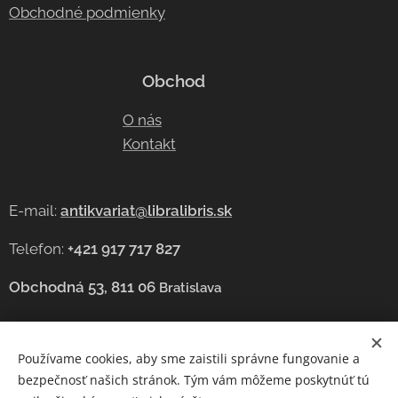
Obchodné podmienky
Obchod
O nás
Kontakt
E-mail:
antikvariat@libralibris.sk
Telefon:
+421 917 717 827
Obchodná 53, 811 06
Bratislava
Používame cookies, aby sme zaistili správne fungovanie a
Cookies
bezpečnosť našich stránok. Tým vám môžeme poskytnúť tú