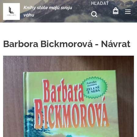
HĽADAŤ
Knihy stále majú svoju
váhu
Barbora Bickmorová - Návrat