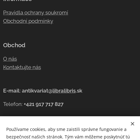
Pravidla ochrany soukromí
Obchodní podmínky
Obchod
O nás
Kontaktujte nás
E-mail: antikvariat@
libralibris
.sk
Telefon:
+421 917 717 827
Používame cookies, aby sme zaistili správne fungovanie a
Cookies
bezpečnosť našich stránok. Tým vám môžeme poskytnúť tú