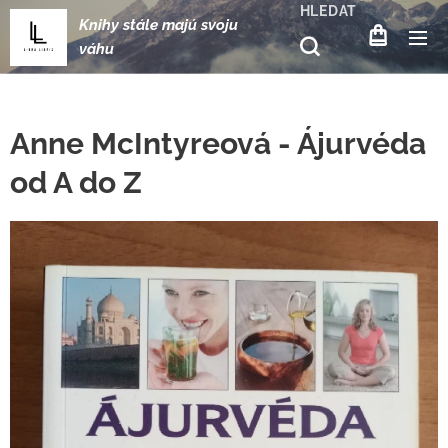
HLEDAT
Knihy stále majú svoju
váhu
Anne McIntyreová - Ájurvéda
od A do Z