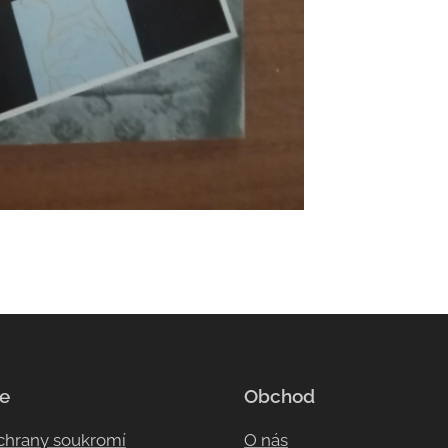
e
Obchod
ochrany soukromí
O nás