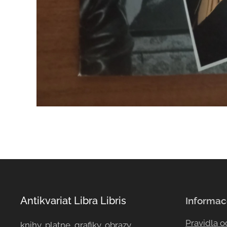
Antikvariat Libra Libris
Informac
Pravidla 
knihy, platne, grafiky, obrazy, ...