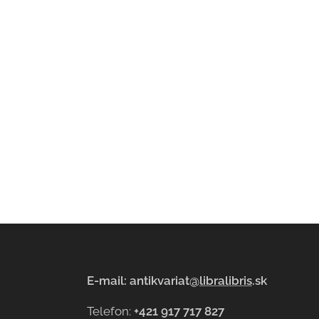
E-mail: antikvariat@
libralibris
.sk
Telefon:
+421 917 717 827