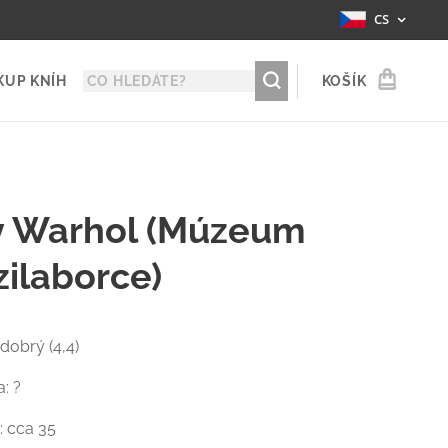
CS
KUP KNÍH
KOŠÍK
 Warhol (Múzeum
ilaborce)
 dobrý (4,4)
: ?
: cca 35