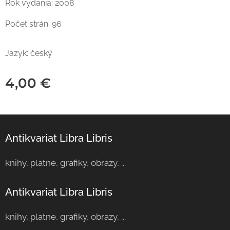
Rok vydania: 2008
Počet strán: 96
Jazyk: český
4,00
€
Antikvariat Libra Libris
knihy, platne, grafiky, obrazy, ...
Antikvariat Libra Libris
knihy, platne, grafiky, obrazy, ...