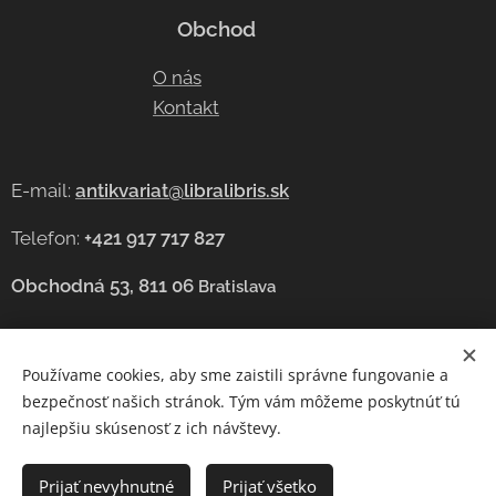
Obchod
O nás
Kontakt
E-mail:
antikvariat@libralibris.sk
Telefon:
+421 917 717 827
Obchodná 53, 811 06
Bratislava
Používame cookies, aby sme zaistili správne fungovanie a
Cookies
bezpečnosť našich stránok. Tým vám môžeme poskytnúť tú
najlepšiu skúsenosť z ich návštevy.
Jazyky
Čeština
Slovenčina
English
Prijať nevyhnutné
Prijať všetko