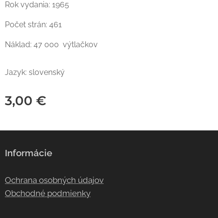
Rok vydania: 1965
Počet strán: 461
Náklad: 47 000 výtlačkov
Jazyk: slovenský
3,00
€
Informácie
Ochrana osobných údajov
Obchodné podmienky